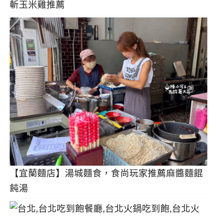
斬玉米雞推薦
【宜蘭麵店】湯城麵食，食尚玩家推薦麻醬麵餛
飩湯