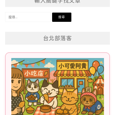
輸入關鍵字找文章
搜
尋
關
台北部落客
鍵
字: