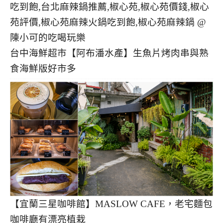
台中海鮮超市【阿布潘水產】生魚片烤肉串與熟
食海鮮版好市多
【宜蘭三星咖啡館】MASLOW CAFE，老宅麵包
咖啡廳有漂亮植栽