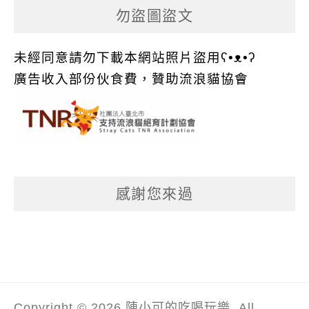
勿盜圖盜文
未經同意請勿下載本網站照片盜用ʕ•ᴥ•ʔ
廣告收入部份伙食費，贊助流浪貓協會
感謝您來過
Copyright © 2026 陳小可的吃喝玩樂. All