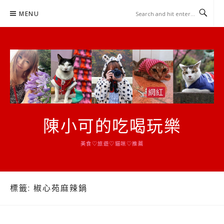
Skip
MENU
to
content
陳小可的吃喝玩樂
美食♡旅遊♡貓咪♡推薦
標籤:
椒心苑麻辣鍋