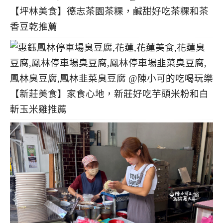
【坪林美食】德志茶園茶粿，鹹甜好吃茶粿和茶
香豆乾推薦
【新莊美食】家食心地，新莊好吃芋頭米粉和白
斬玉米雞推薦