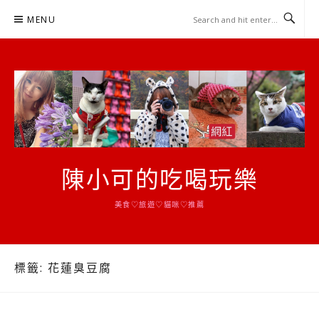
Skip
MENU
to
content
陳小可的吃喝玩樂
美食♡旅遊♡貓咪♡推薦
標籤:
花蓮臭豆腐