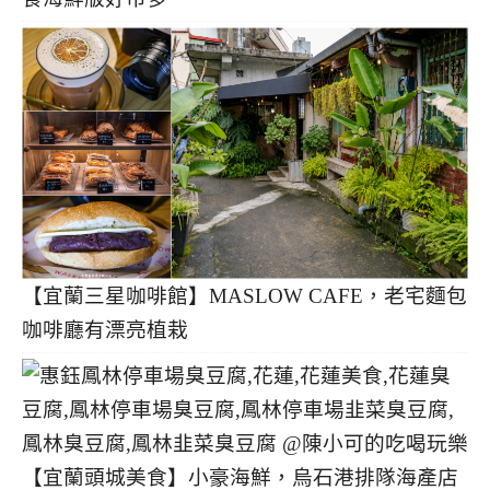
【宜蘭三星咖啡館】MASLOW CAFE，老宅麵包
咖啡廳有漂亮植栽
【宜蘭頭城美食】小豪海鮮，烏石港排隊海產店