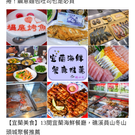
捲！鹹蔥麵包吐司也是必買
【宜蘭美食】13間宜蘭海鮮餐廳，礁溪員山冬山
頭城聚餐推薦