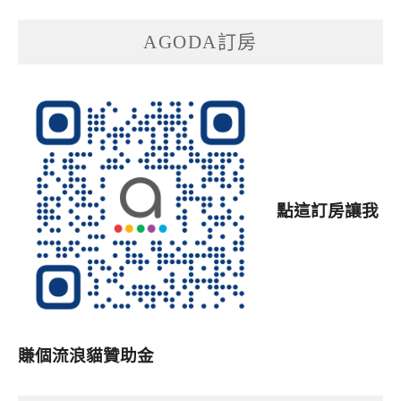
AGODA訂房
點這訂房讓我
賺個流浪貓贊助金