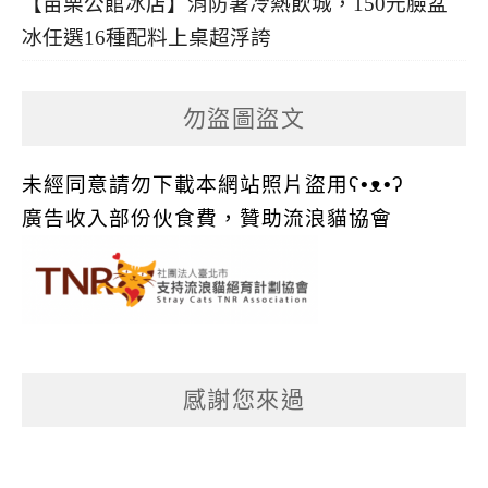
【苗栗公館冰店】消防暑冷熱飲城，150元臉盆
冰任選16種配料上桌超浮誇
勿盜圖盜文
未經同意請勿下載本網站照片盜用ʕ•ᴥ•ʔ
廣告收入部份伙食費，贊助流浪貓協會
感謝您來過