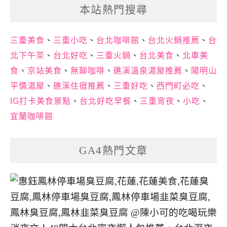
本站熱門搜尋
三重美食
、
三重小吃
、
台北咖啡館
、
台北火鍋推薦
、
台
北下午茶
、
台北好吃
、
三重火鍋
、
台北美食
、
北車美
食
、
京站美食
、
無聊咖啡
、
礁溪溫泉湯屋推薦
、
陽明山
平價湯屋
、
礁溪住宿推薦
、
三重好吃
、
西門町必吃
、
IG打卡美食景點
、
台北好吃早餐
、
三重宵夜
、
小吃
、
宜蘭咖啡館
GA4熱門文章