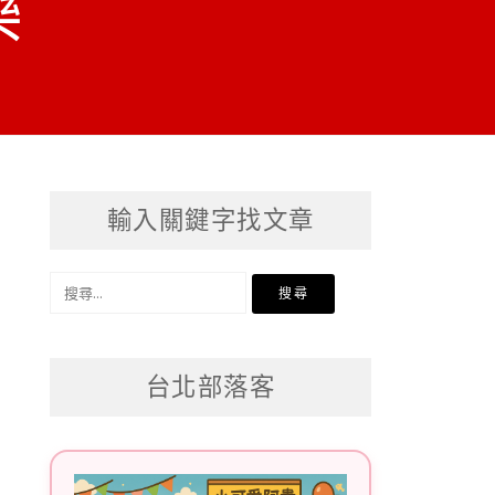
樂
輸入關鍵字找文章
搜
尋
關
台北部落客
鍵
字: