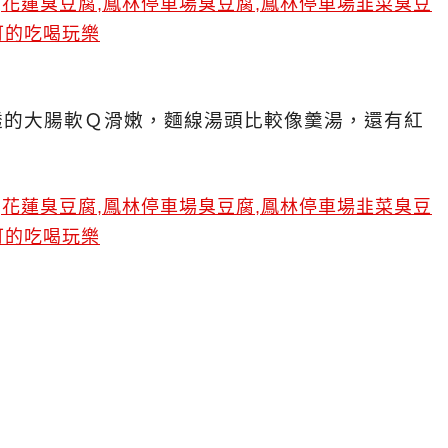
透的大腸軟Ｑ滑嫩，麵線湯頭比較像羹湯，還有紅