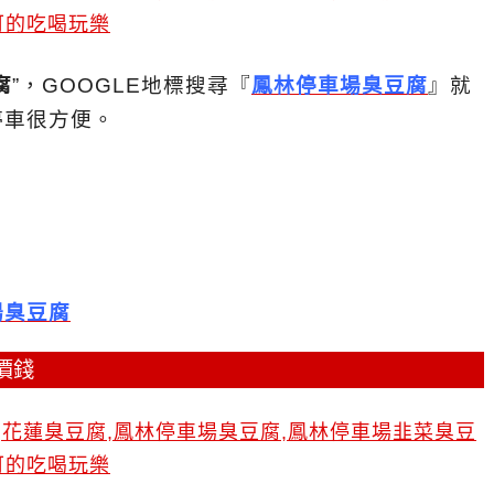
腐
”，GOOGLE地標搜尋『
鳳林停車場臭豆腐
』就
停車很方便。
）
場臭豆腐
價錢