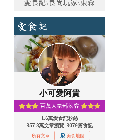
愛食記\食尚玩家\東森