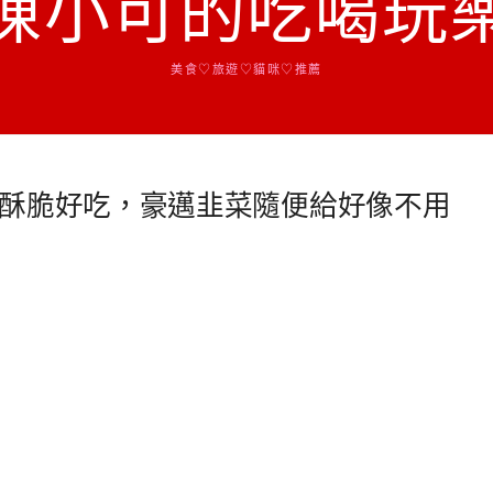
陳小可的吃喝玩
美食♡旅遊♡貓咪♡推薦
酥脆好吃，豪邁韭菜隨便給好像不用