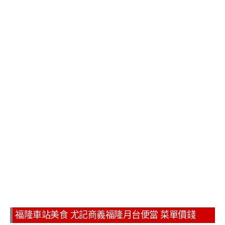
福隆車站美食 尤記商義福隆月台便當 菜單價錢