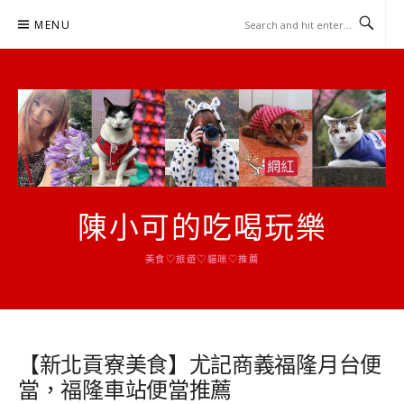
Skip
MENU
to
content
陳小可的吃喝玩樂
美食♡旅遊♡貓咪♡推薦
【新北貢寮美食】尤記商義福隆月台便
當，福隆車站便當推薦