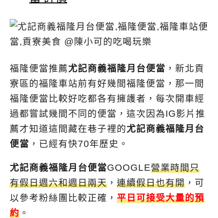
福隆便當推薦
尤記商義福隆月台便當
，新北貢
寮區的福隆車站前有好幾間福隆便當，那一間
福隆便當比較好吃都各有擁護者，每次開車經
過都嘗試幾間不同的便當，這次因為IG影片推
薦才知道這間藏在巷子裡的
尤記商義福隆月台
便當
，已經有快70年歷史。
尤記商義福隆月台便當
GOOGLE
營業時間只
有假日週六和週日兩天
，
連續假日也有開
，可
以參考粉絲團比較正確，
平日可接受大量的預
約
。