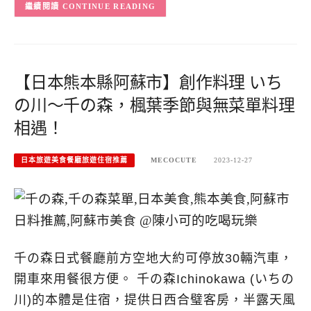
CONTINUE READING
【日本熊本縣阿蘇市】創作料理 いち
の川～千の森，楓葉季節與無菜單料理
相遇！
日本旅遊美食餐廳旅遊住宿推薦
MECOCUTE
2023-12-27
千の森日式餐廳前方空地大約可停放30輛汽車，
開車來用餐很方便。 千の森Ichinokawa (いちの
川)的本體是住宿，提供日西合璧客房，半露天風