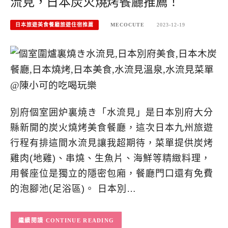
流見，日本炭火燒烤餐廳推薦！
日本旅遊美食餐廳旅遊住宿推薦
MECOCUTE
2023-12-19
別府個室囲炉裏焼き「水流見」是日本別府大分
縣新開的炭火燒烤美食餐廳，這次日本九州旅遊
行程有排這間水流見讓我超期待，菜單提供炭烤
雞肉(地雞)、串燒、生魚片、海鮮等精緻料理，
用餐座位是獨立的隱密包廂，餐廳門口還有免費
的泡腳池(足浴區)。 日本別…
CONTINUE READING