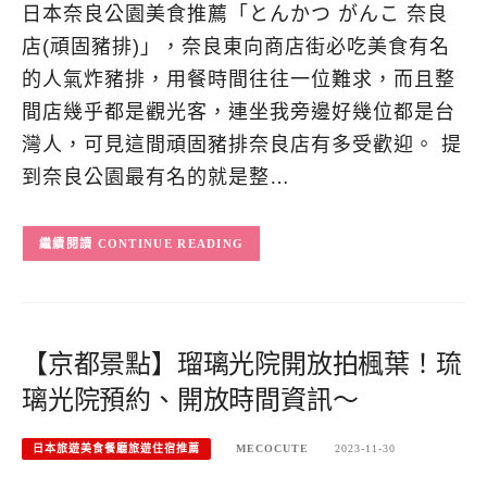
日本奈良公園美食推薦「とんかつ がんこ 奈良
店(頑固豬排)」，奈良東向商店街必吃美食有名
的人氣炸豬排，用餐時間往往一位難求，而且整
間店幾乎都是觀光客，連坐我旁邊好幾位都是台
灣人，可見這間頑固豬排奈良店有多受歡迎。 提
到奈良公園最有名的就是整…
CONTINUE READING
【京都景點】瑠璃光院開放拍楓葉！琉
璃光院預約、開放時間資訊～
日本旅遊美食餐廳旅遊住宿推薦
MECOCUTE
2023-11-30