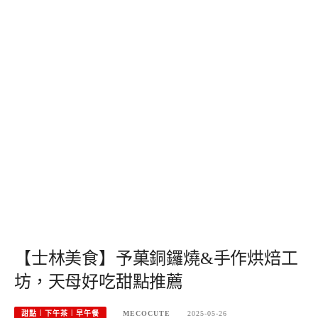
【士林美食】予菓銅鑼燒&手作烘焙工
坊，天母好吃甜點推薦
甜點︱下午茶︱早午餐
MECOCUTE
2025-05-26