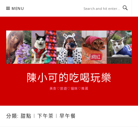
Skip
MENU
to
content
陳小可的吃喝玩樂
美食♡旅遊♡貓咪♡推薦
分類:
甜點︱下午茶︱早午餐