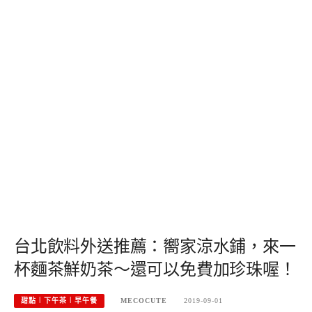
台北飲料外送推薦：嚮家涼水鋪，來一
杯麵茶鮮奶茶～還可以免費加珍珠喔！
甜點︱下午茶︱早午餐
MECOCUTE
2019-09-01