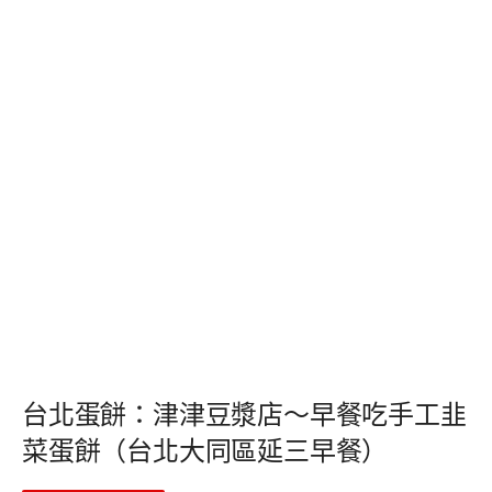
台北蛋餅：津津豆漿店～早餐吃手工韭
菜蛋餅（台北大同區延三早餐）