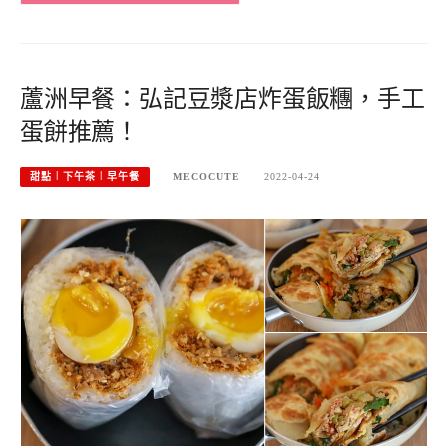
蘆洲早餐：弘記豆漿店炸蛋飯糰，手工
蛋餅推薦！
甜點︱下午茶︱早午餐
MECOCUTE
2022-04-24