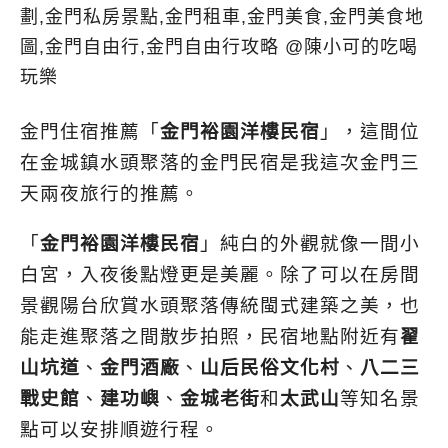
金門住宿推薦「
金門裕園洋樓民宿
」，這間位
在金城鎮水頭聚落的金門民宿是我這次金門三
天兩夜旅行的推薦。
「
金門裕園洋樓民宿
」純白的外觀就像一間小
白宮，入夜後點燈更是美麗。除了可以在房間
景觀陽台欣賞水頭聚落傳統閩式建築之美，也
能走進聚落之間散步拍照，民宿地點附近有
翟
山坑道
、
金門酒廠
、
山后民俗文化村
、
八二三
戰史館
、
建功嶼
、
金城老街
和
太武山
等知名景
點可以安排順遊行程。