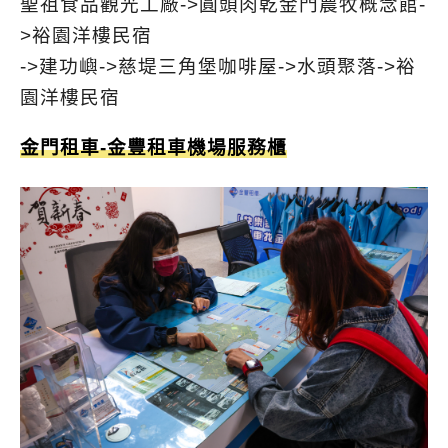
聖祖食品觀光工廠->圓頭肉乾金門農牧概念館-
>裕園洋樓民宿
->建功嶼->慈堤三角堡咖啡屋->水頭聚落->裕
園洋樓民宿
金門租車-金豐租車機場服務櫃