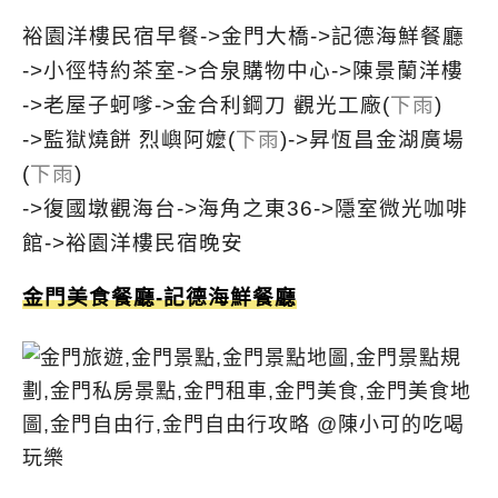
裕園洋樓民宿早餐->金門大橋->記德海鮮餐廳
->小徑特約茶室->合泉購物中心->陳景蘭洋樓
->老屋子蚵嗲->金合利鋼刀 觀光工廠(
下雨
)
->監獄燒餅 烈嶼阿嬤(
下雨
)->昇恆昌金湖廣場
(
下雨
)
->復國墩觀海台->海角之東36->隱室微光咖啡
館->裕園洋樓民宿晚安
金門美食餐廳-記德海鮮餐廳