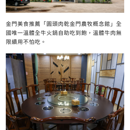
金門美食推薦「圓頭肉乾金門農牧概念館」全
國唯一溫體全牛火鍋自助吃到飽，溫體牛肉無
限續用不怕吃。