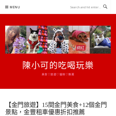
Skip
MENU
to
content
陳小可的吃喝玩樂
美食♡旅遊♡貓咪♡推薦
【金門旅遊】15間金門美食+12個金門
景點，金豐租車優惠折扣推薦