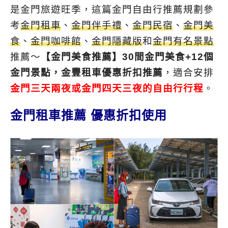
是金門旅遊旺季，這篇金門自由行推薦規劃參
考
金門租車
、
金門伴手禮
、
金門民宿
、
金門美
食
、
金門咖啡館
、
金門隱藏版
和
金門有名景點
推薦～
【金門美食推薦】30間金門美食+12個
金門景點，金豐租車優惠折扣推薦
，適合安排
金門三天兩夜或金門四天三夜的自由行行程
。
金門租車推薦 優惠折扣使用