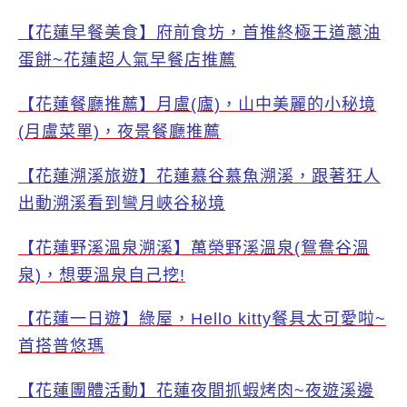
【花蓮早餐美食】府前食坊，首推終極王道蔥油
蛋餅~花蓮超人氣早餐店推薦
【花蓮餐廳推薦】月盧(廬)，山中美麗的小秘境
(月盧菜單)，夜景餐廳推薦
【花蓮溯溪旅遊】花蓮慕谷慕魚溯溪，跟著狂人
出動溯溪看到彎月峽谷秘境
【花蓮野溪溫泉溯溪】萬榮野溪溫泉(鴛鴦谷溫
泉)，想要溫泉自己挖!
【花蓮一日遊】綠屋，Hello kitty餐具太可愛啦~
首搭普悠瑪
【花蓮團體活動】花蓮夜間抓蝦烤肉~夜遊溪邊