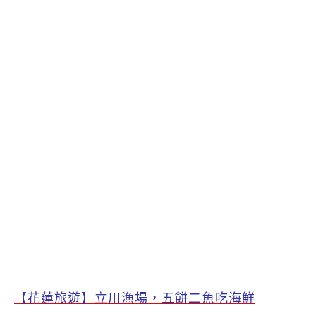
【花蓮旅遊】立川漁場，五餅二魚吃海鮮