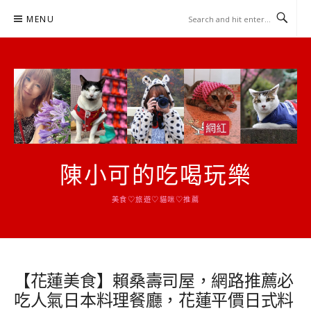
Skip
MENU
to
content
陳小可的吃喝玩樂
美食♡旅遊♡貓咪♡推薦
【花蓮美食】賴桑壽司屋，網路推薦必
吃人氣日本料理餐廳，花蓮平價日式料