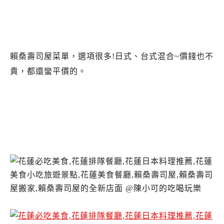
賴桑壽司屋菜單，選項很多!日式、台式混合~價錢也不
貴，都還蠻平價的。