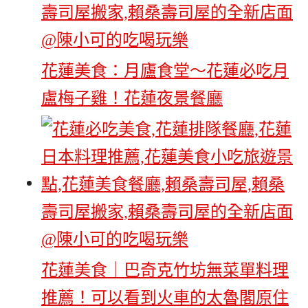
花蓮美食：月廬食堂～花蓮必吃月
盧梅子雞！花蓮夜景餐廳
花蓮美食｜巴奇克竹坊無菜單料理
推薦！可以看到火車的太魯閣原住