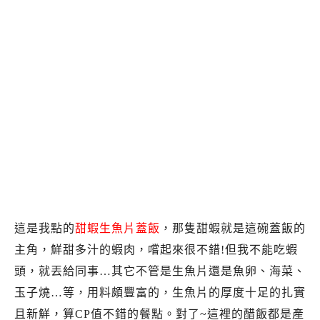
這是我點的
甜蝦生魚片蓋飯
，那隻甜蝦就是這碗蓋飯的
主角，鮮甜多汁的蝦肉，嚐起來很不錯!但我不能吃蝦
頭，就丟給同事…其它不管是生魚片還是魚卵、海菜、
玉子燒…等，用料頗豐富的，生魚片的厚度十足的扎實
且新鮮，算CP值不錯的餐點。對了~這裡的醋飯都是產