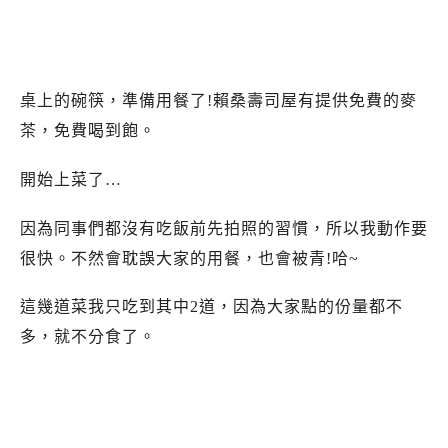
桌上的碗筷，準備用餐了!賴桑壽司屋有提供免費的麥
茶，免費喝到飽。
開始上菜了…
因為同事們都沒有吃飯前先拍照的習慣，所以我動作要
很快。不然會耽誤大家的用餐，也會被青!哈~
這幾道菜我只吃到其中2道，因為大家點的份量都不
多，就不分食了。
花蓮賴桑壽司屋.賴桑壽司屋新店面.賴桑壽司屋
營業時間.賴桑壽司屋推薦.賴桑壽司屋食記.花蓮
日本料理推薦必吃.賴桑壽司屋菜單