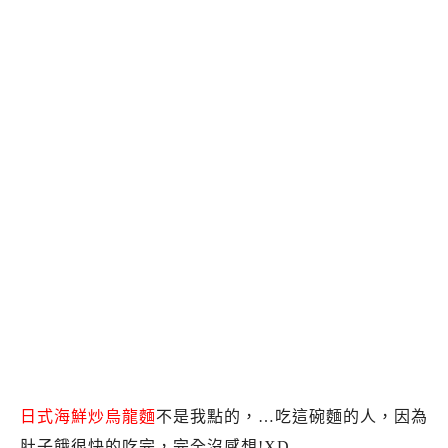
日式海鮮炒烏龍麵
不是我點的，…吃這碗麵的人，因為
肚子餓很快的吃完，完全沒感想!XD