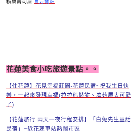
賴桑壽司屋
官方網站
花蓮美食小吃旅遊景點。。
【住花蓮】花見幸福莊園-花蓮民宿~祝我生日快
樂，一起來發現幸福(拉拉熊鬆餅、蘑菇屋太可愛
了)
【花蓮旅行 兩天一夜行程安排】「白兔先生童話
民宿」~近花蓮車站熱鬧市區