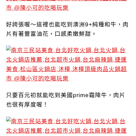
好誇張喔～這裡也能吃到澳洲9+純種和牛，肉
片有著豐富油花，口感柔嫩鮮甜。
只要百元初就能吃到美國prime霜降牛，肉片
也很有厚度喔！