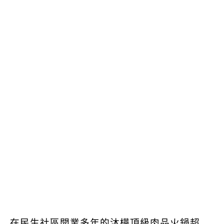
在民生社區開業多年的沐樺頂級肉品火鍋超