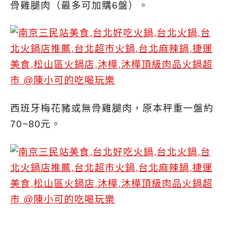
骨雞腿肉（最多可加購6盤）。
西班牙梅花豬或無骨雞腿肉，原本秤重一盤約
70~80元。