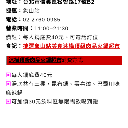
地址：台北市信義區松智路17號B2
捷運：
象山站
電話：
02 2760 0985
營業時間：
11:00–21:30
備註：每人鍋底費40元、可電話訂位
食記：
捷運象山站美食沐樺頂級肉品火鍋超市
沐樺頂級肉品火鍋超市
消費方式
▣
每人鍋底費40元
▣
湯底共有三種，昆布鍋、壽喜燒、巴蜀川味
麻辣鍋
▣
可加價30元飲料區無限暢飲喝到飽