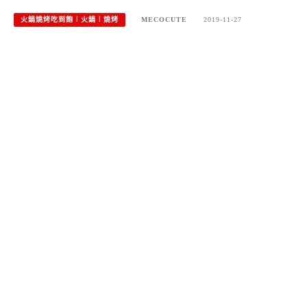
火鍋燒烤吃到飽︱火鍋︱燒烤
MECOCUTE
2019-11-27