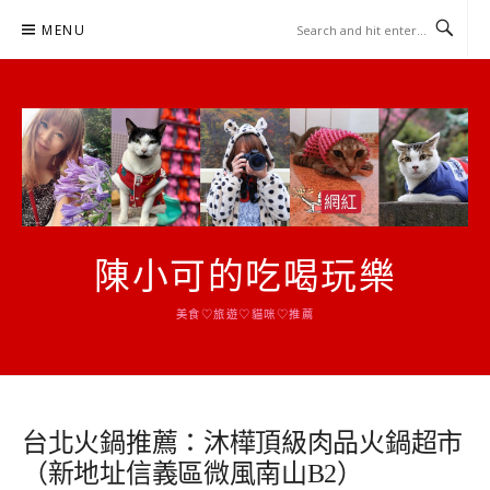
Skip
MENU
to
content
陳小可的吃喝玩樂
美食♡旅遊♡貓咪♡推薦
台北火鍋推薦：沐樺頂級肉品火鍋超市
（新地址信義區微風南山B2）