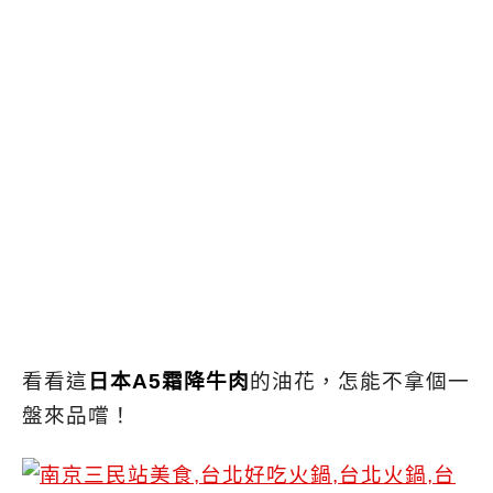
看看這
日本A5霜降牛肉
的油花，怎能不拿個一
盤來品嚐！