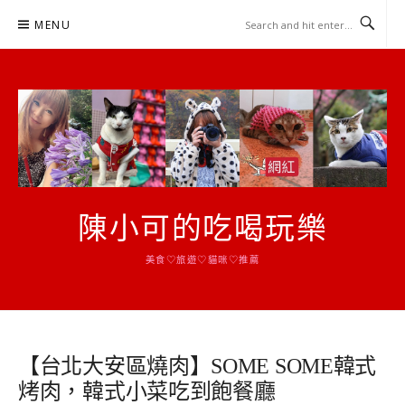
Skip
MENU
to
content
陳小可的吃喝玩樂
美食♡旅遊♡貓咪♡推薦
【台北大安區燒肉】SOME SOME韓式
烤肉，韓式小菜吃到飽餐廳