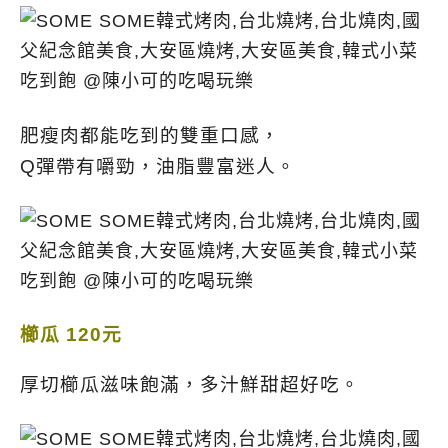
肥瘦肉都能吃到的雙重口感，
Q彈帶有嚼勁，油脂豐富迷人。
櫛瓜 120元
厚切櫛瓜滋味飽滿，多汁鮮甜超好吃。