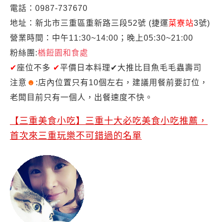
電話：0987-737670
地址：新北市三重區重新路三段52號 (捷運
菜寮站
3號)
營業時間：中午11:30~14:00；晚上05:30~21:00
粉絲團:
楢餖園和食處
✔
座位不多
✔
平價日本料理✔大推
比目魚毛毛蟲壽司
注意
☻
:店內位置只有10個左右，建議用餐前要訂位，
老闆目前只有一個人，出餐速度不快。
【三重美食小吃】三重十大必吃美食小吃推薦，
首次來三重玩樂不可錯過的名單