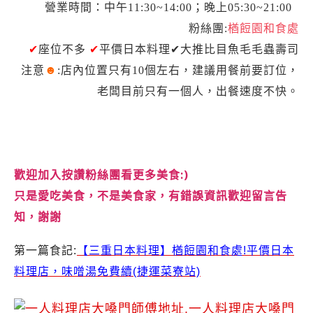
營業時間：中午11:30~14:00；晚上05:30~21:00
粉絲團:
楢餖園和食處
✔
座位不多
✔
平價日本料理✔大推
比目魚毛毛蟲壽司
注意
☻
:店內位置只有10個左右，建議用餐前要訂位，
老闆目前只有一個人，出餐速度不快。
歡迎加入按讚粉絲團看更多美食:)
只是愛吃美食，不是美食家，有錯誤資訊歡迎留言告
知，謝謝
第一篇食記:
【三重日本料理】楢餖園和食處!平價日本
料理店，味噌湯免費續(捷運菜寮站)