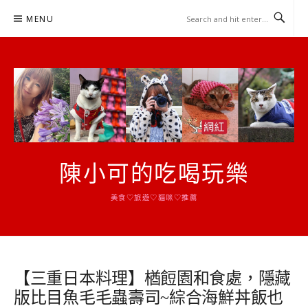
Skip
MENU
to
content
陳小可的吃喝玩樂
美食♡旅遊♡貓咪♡推薦
【三重日本料理】楢餖園和食處，隱藏
版比目魚毛毛蟲壽司~綜合海鮮丼飯也