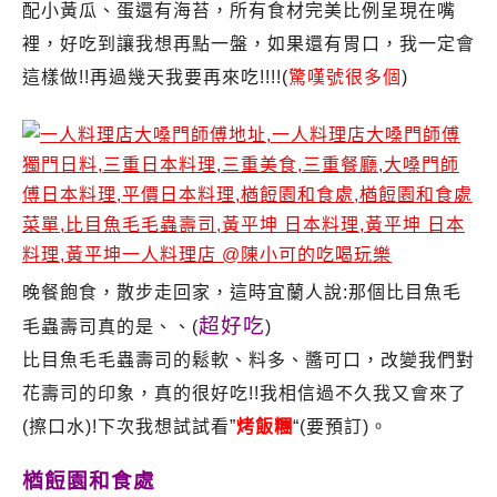
配小黃瓜、蛋還有海苔，所有食材完美比例呈現在嘴
裡，好吃到讓我想再點一盤，如果還有胃口，我一定會
這樣做!!再過幾天我要再來吃!!!!(
驚嘆號很多個
)
晚餐飽食，散步走回家，這時宜蘭人說:那個比目魚毛
超好吃
毛蟲壽司真的是、、(
)
比目魚毛毛蟲壽司
的鬆軟、料多、醬可口，改變我們對
花壽司的印象，真的很好吃!!我相信過不久我又會來了
(擦口水)!下次我想試試看”
烤飯糰
“(要預訂)。
楢餖園和食處