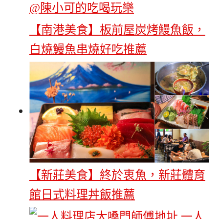
【南港美食】板前屋炭烤鰻魚飯，
白燒鰻魚串燒好吃推薦
【新莊美食】終於衷魚，新莊體育
館日式料理丼飯推薦