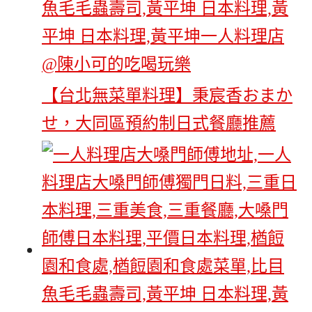
【台北無菜單料理】秉宸香おまか
せ，大同區預約制日式餐廳推薦