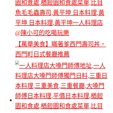
【萬華美食】瞞著爹西門壽司丼，
西門町日式餐廳推薦