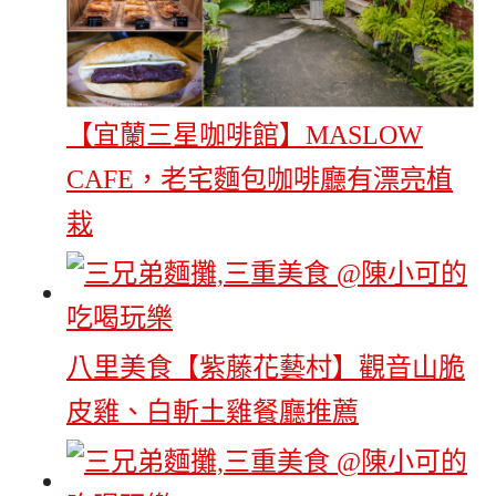
【宜蘭三星咖啡館】MASLOW
CAFE，老宅麵包咖啡廳有漂亮植
栽
八里美食【紫藤花藝村】觀音山脆
皮雞、白斬土雞餐廳推薦