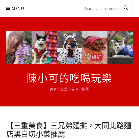
Skip
MENU
to
content
陳小可的吃喝玩樂
美食♡旅遊♡貓咪♡推薦
【三重美食】三兄弟麵攤，大同北路麵
店黑白切小菜推薦