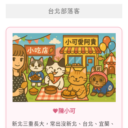
關
台北部落客
鍵
字:
💗陳小可
新北三重長大，常出沒新北、台北、宜蘭、