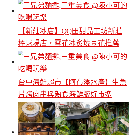
【新莊冰店】QQ田甜品工坊新莊
棒球場店，雪花冰炙燒豆花推薦
台中海鮮超市【阿布潘水產】生魚
片烤肉串與熟食海鮮版好市多