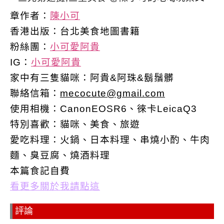
章作者：
陳小可
香港出版：
台北美食地圖書籍
粉絲團：
小可愛阿貴
IG：
小可愛阿貴
家中有三隻貓咪：阿貴&阿珠&鬍鬚髒
聯絡信箱：
mecocute@gmail.com
使用相機：CanonEOSR6、徠卡LeicaQ3
特別喜歡：
貓咪、美食、旅遊
愛吃料理：火鍋、日本料理、串燒小酌、牛肉
麵、臭豆腐、燒酒料理
本篇食記自費
看更多關於我請點這
評論