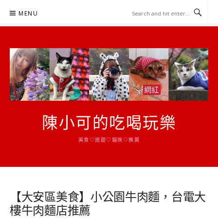
Skip
MENU
to
content
陳小可的吃喝玩樂
美食♡旅遊♡貓咪♡推薦
【大安區美食】小公園牛肉麵，台電大
樓牛肉麵店推薦