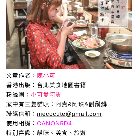
文章作者：
陳小可
香港出版：
台北美食地圖書籍
粉絲團：
小可愛阿貴
家中有三隻貓咪：阿貴&阿珠&鬍鬚髒
聯絡信箱：
mecocute@gmail.com
使用相機：
CANON5D4
特別喜歡：
貓咪、美食、旅遊