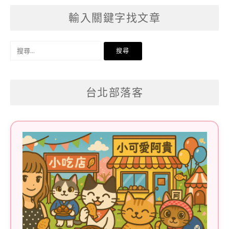
輸入關鍵字找文章
搜
尋
關
台北部落客
鍵
字: