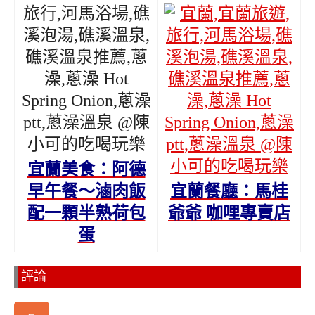
宜蘭美食：阿德
早午餐～滷肉飯
宜蘭餐廳：馬桂
配一顆半熟荷包
爺爺 咖哩專賣店
蛋
評論