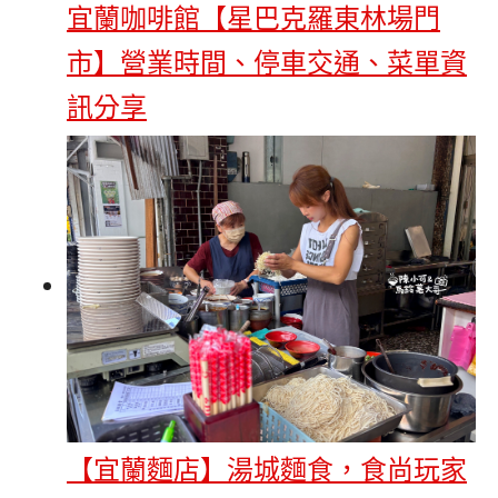
宜蘭咖啡館【星巴克羅東林場門
市】營業時間、停車交通、菜單資
訊分享
【宜蘭麵店】湯城麵食，食尚玩家