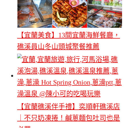
【宜蘭美食】13間宜蘭海鮮餐廳，
礁溪員山冬山頭城聚餐推薦
【宜蘭礁溪伴手禮】奕順軒礁溪店
｜不只奶凍捲！鹹蔥麵包吐司也是