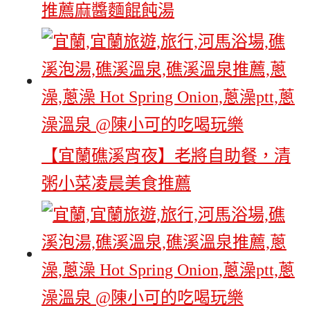
推薦麻醬麵餛飩湯
【宜蘭礁溪宵夜】老將自助餐，清
粥小菜凌晨美食推薦