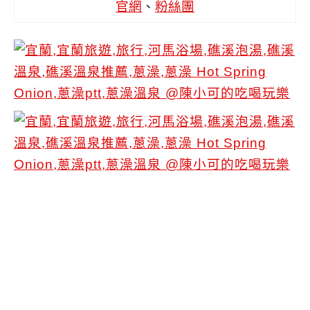
官網
、
粉絲團