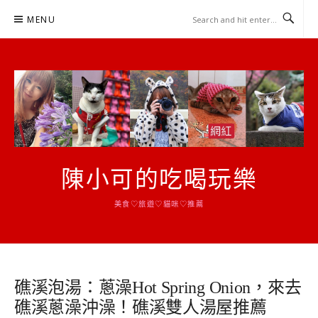
Skip
MENU
to
content
陳小可的吃喝玩樂
美食♡旅遊♡貓咪♡推薦
礁溪泡湯：蔥澡Hot Spring Onion，來去
礁溪蔥澡沖澡！礁溪雙人湯屋推薦