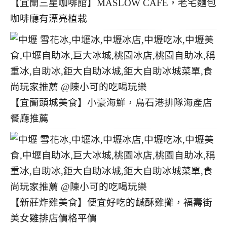
【宜蘭三星咖啡館】MASLOW CAFE，老宅麵包
咖啡廳有漂亮植栽
【宜蘭頭城美食】小豪海鮮，烏石港排隊海產店
餐廳推薦
【新莊炸雞美食】便宜好吃的鹹酥雞攤，福壽街
美女雞排店價格平價