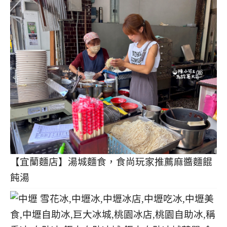
【宜蘭麵店】湯城麵食，食尚玩家推薦麻醬麵餛
飩湯