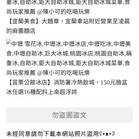
【宜蘭美食】大麵章，宜蘭車站附近營業至凌晨
的麻醬麵店
【苗栗公館冰店】消防暑冷熱飲城，150元臉盆
冰任選16種配料上桌超浮誇
勿盜圖盜文
未經同意請勿下載本網站照片盜用ʕ•ᴥ•ʔ