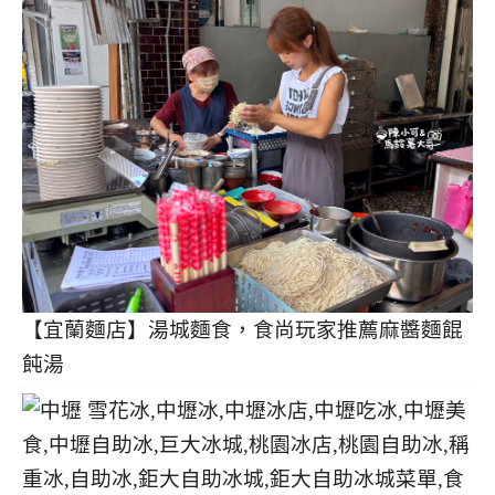
【宜蘭麵店】湯城麵食，食尚玩家推薦麻醬麵餛
飩湯