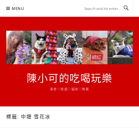
Skip
MENU
to
content
陳小可的吃喝玩樂
美食♡旅遊♡貓咪♡推薦
標籤:
中壢 雪花冰