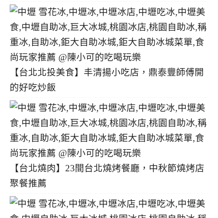
【台北北投美食】丰清揚小吃店，鼎泰豐師傅開
的好吃炒飯
【台北燒肉】23間台北燒烤餐廳，中秋節燒烤店
聚餐推薦