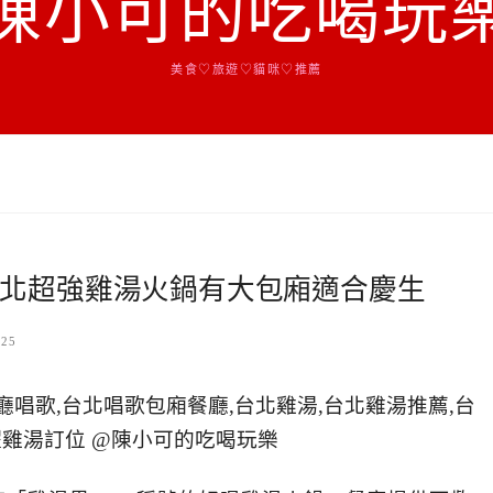
陳小可的吃喝玩
美食♡旅遊♡貓咪♡推薦
北超強雞湯火鍋有大包廂適合慶生
-25