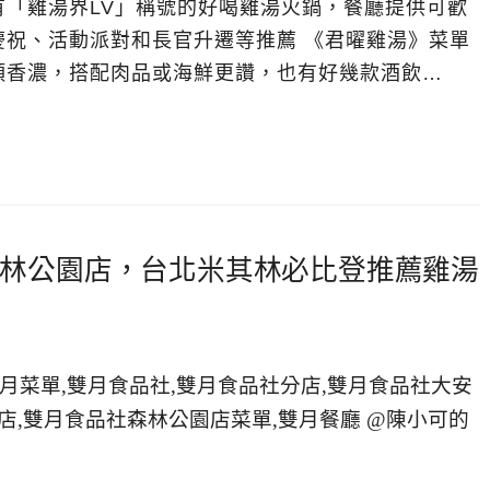
「雞湯界LV」稱號的好喝雞湯火鍋，餐廳提供可歡
慶祝、活動派對和長官升遷等推薦 《君曜雞湯》菜單
頭香濃，搭配肉品或海鮮更讚，也有好幾款酒飲…
林公園店，台北米其林必比登推薦雞湯