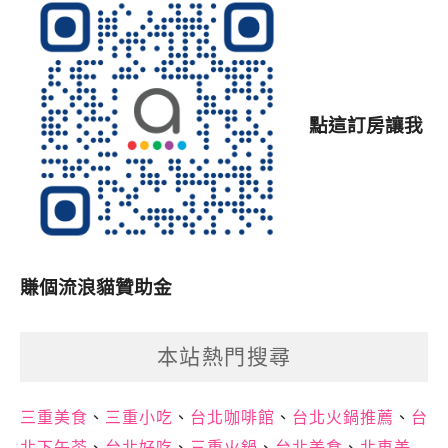
點這訂房讓我
賺個流浪貓贊助金
本站熱門搜尋
三重美食
、
三重小吃
、
台北咖啡館
、
台北火鍋推薦
、
台
北下午茶
、
台北好吃
、
三重火鍋
、
台北美食
、
北車美