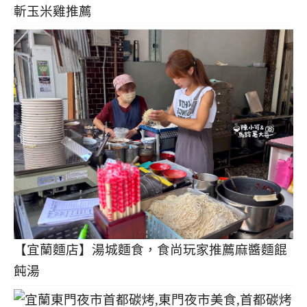
斬玉米雞推薦
【宜蘭麵店】湯城麵食，食尚玩家推薦麻醬麵餛
飩湯