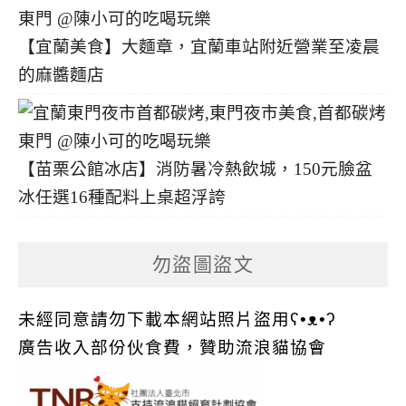
【宜蘭美食】大麵章，宜蘭車站附近營業至凌晨
的麻醬麵店
【苗栗公館冰店】消防暑冷熱飲城，150元臉盆
冰任選16種配料上桌超浮誇
勿盜圖盜文
未經同意請勿下載本網站照片盜用ʕ•ᴥ•ʔ
廣告收入部份伙食費，贊助流浪貓協會