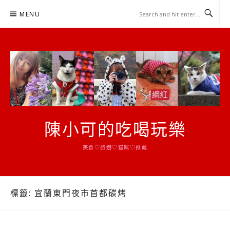
Skip
MENU
to
content
陳小可的吃喝玩樂
美食♡旅遊♡貓咪♡推薦
標籤:
宜蘭東門夜市首都碳烤