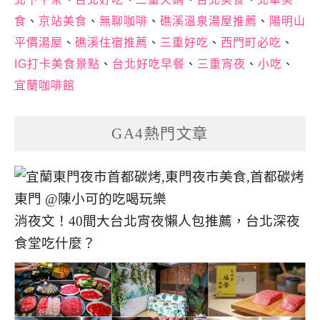
食
、
京站美食
、
無聊咖啡
、
礁溪溫泉湯屋推薦
、
陽明山
平價湯屋
、
礁溪住宿推薦
、
三重好吃
、
西門町必吃
、
IG打卡美食景點
、
台北好吃早餐
、
三重宵夜
、
小吃
、
宜蘭咖啡館
GA4熱門文章
消夜文！40間大台北宵夜懶人包推薦，台北深夜
食堂吃什麼？