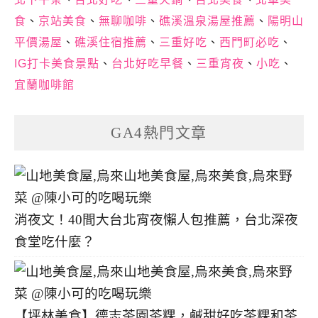
食
、
京站美食
、
無聊咖啡
、
礁溪溫泉湯屋推薦
、
陽明山
平價湯屋
、
礁溪住宿推薦
、
三重好吃
、
西門町必吃
、
IG打卡美食景點
、
台北好吃早餐
、
三重宵夜
、
小吃
、
宜蘭咖啡館
GA4熱門文章
消夜文！40間大台北宵夜懶人包推薦，台北深夜
食堂吃什麼？
【坪林美食】德志茶園茶粿，鹹甜好吃茶粿和茶