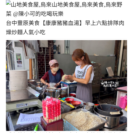
台中豐原美食【康康豬豬血湯】早上六點排隊肉
燥炒麵人氣小吃