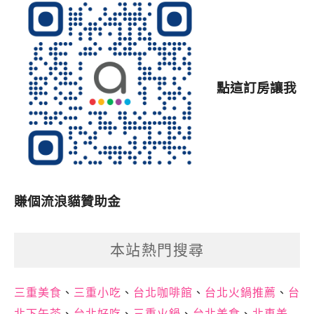
點這訂房讓我
賺個流浪貓贊助金
本站熱門搜尋
三重美食
、
三重小吃
、
台北咖啡館
、
台北火鍋推薦
、
台
北下午茶
、
台北好吃
、
三重火鍋
、
台北美食
、
北車美