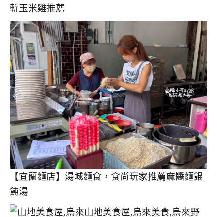
斬玉米雞推薦
【宜蘭麵店】湯城麵食，食尚玩家推薦麻醬麵餛
飩湯