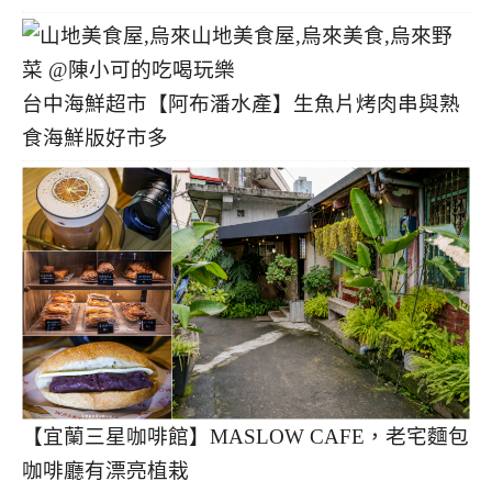
台中海鮮超市【阿布潘水產】生魚片烤肉串與熟
食海鮮版好市多
【宜蘭三星咖啡館】MASLOW CAFE，老宅麵包
咖啡廳有漂亮植栽