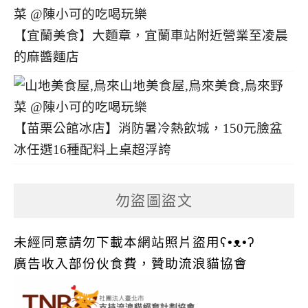
【宜蘭美食】大麵章，宜蘭車站附近營業至凌晨
的麻醬麵店
【苗栗公館冰店】消防暑冷熱飲城，150元臉盆
冰任選16種配料上桌超浮誇
勿盜圖盜文
未經同意請勿下載本網站照片盜用ʕ•ᴥ•ʔ
廣告收入部份伙食費，贊助流浪貓協會