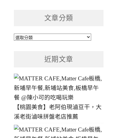
文章分類
文
章
分
近期文章
類
【桃園美食】老阿伯現滷豆干，大
溪老街滷味拼盤老店推薦