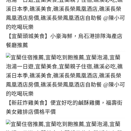
【宜蘭頭城美食】小豪海鮮，烏石港排隊海產店
餐廳推薦
【新莊炸雞美食】便宜好吃的鹹酥雞攤，福壽街
美女雞排店價格平價