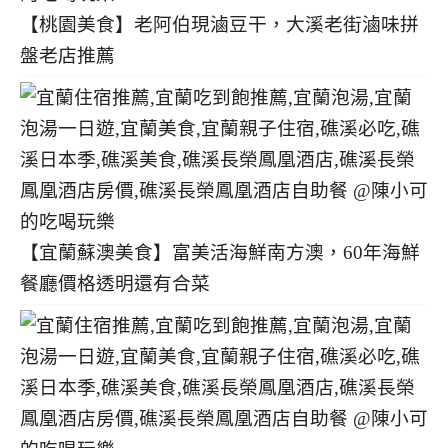
【桃園美食】老阿伯現滷豆干，大溪老街滷味拼
盤老店推薦
【宜蘭蘇澳美食】富美活海鮮南方澳，60年海鮮
餐廳價格透明還有合菜