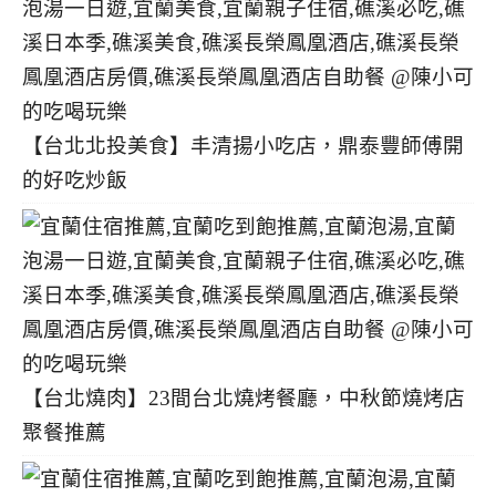
【台北北投美食】丰清揚小吃店，鼎泰豐師傅開
的好吃炒飯
【台北燒肉】23間台北燒烤餐廳，中秋節燒烤店
聚餐推薦