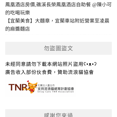
【宜蘭美食】大麵章，宜蘭車站附近營業至凌晨
的麻醬麵店
勿盜圖盜文
未經同意請勿下載本網站照片盜用ʕ•ᴥ•ʔ
廣告收入部份伙食費，贊助流浪貓協會
感謝您來過