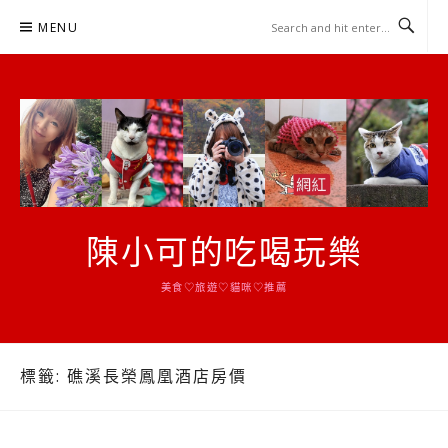
Skip
MENU
to
content
陳小可的吃喝玩樂
美食♡旅遊♡貓咪♡推薦
標籤:
礁溪長榮鳳凰酒店房價