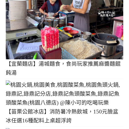
【宜蘭麵店】湯城麵食，食尚玩家推薦麻醬麵餛
飩湯
【苗栗公館冰店】消防暑冷熱飲城，150元臉盆
冰任選16種配料上桌超浮誇