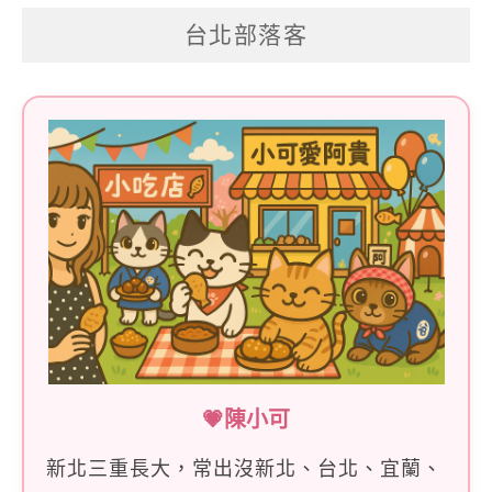
關
台北部落客
鍵
字:
💗陳小可
新北三重長大，常出沒新北、台北、宜蘭、