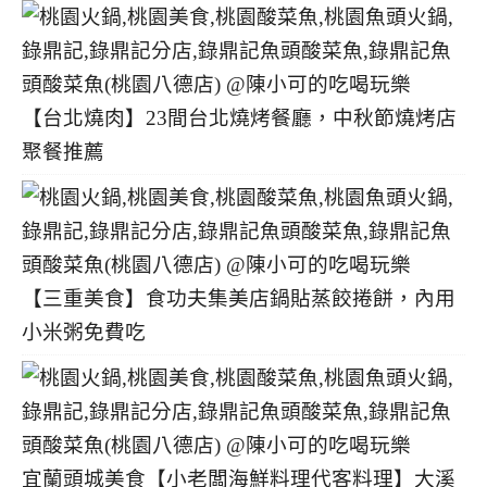
【台北燒肉】23間台北燒烤餐廳，中秋節燒烤店
聚餐推薦
【三重美食】食功夫集美店鍋貼蒸餃捲餅，內用
小米粥免費吃
宜蘭頭城美食【小老闆海鮮料理代客料理】大溪