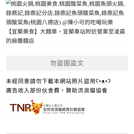
【宜蘭美食】大麵章，宜蘭車站附近營業至凌晨
的麻醬麵店
勿盜圖盜文
未經同意請勿下載本網站照片盜用ʕ•ᴥ•ʔ
廣告收入部份伙食費，贊助流浪貓協會