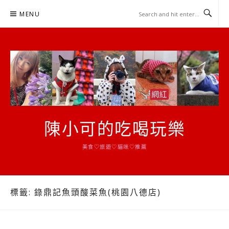
Skip
MENU
to
content
陳小可的吃喝玩樂
美食♡旅遊♡貓咪♡推薦
標籤:
錄鼎記魚頭酸菜魚(桃園八德店)