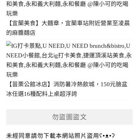
【宜蘭美食】大麵章，宜蘭車站附近營業至凌晨
的麻醬麵店
【苗栗公館冰店】消防暑冷熱飲城，150元臉盆
冰任選16種配料上桌超浮誇
勿盜圖盜文
未經同意請勿下載本網站照片盜用ʕ•ᴥ•ʔ