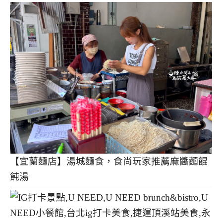
【宜蘭麵店】湯城麵食，食尚玩家推薦麻醬麵餛
飩湯