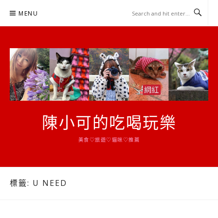
Skip
MENU
to
content
陳小可的吃喝玩樂
美食♡旅遊♡貓咪♡推薦
標籤:
U NEED