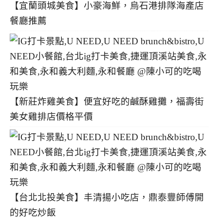
【宜蘭頭城美食】小豪海鮮，烏石港排隊海產店
餐廳推薦
【新莊炸雞美食】便宜好吃的鹹酥雞攤，福壽街
美女雞排店價格平價
【台北北投美食】丰清揚小吃店，鼎泰豐師傅開
的好吃炒飯