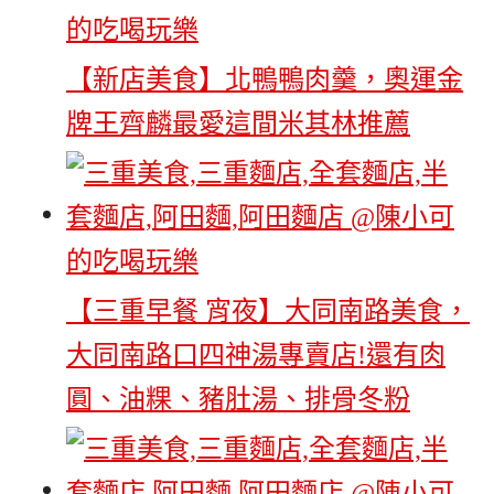
【新店美食】北鴨鴨肉羹，奧運金
牌王齊麟最愛這間米其林推薦
【三重早餐 宵夜】大同南路美食，
大同南路口四神湯專賣店!還有肉
圓、油粿、豬肚湯、排骨冬粉