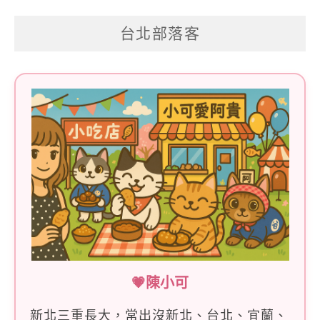
關
台北部落客
鍵
字:
💗陳小可
新北三重長大，常出沒新北、台北、宜蘭、