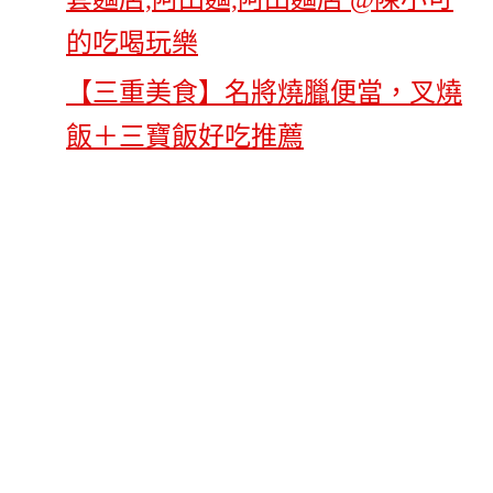
【三重美食】名將燒臘便當，叉燒
飯＋三寶飯好吃推薦