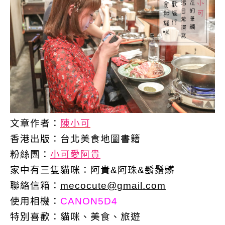
文章作者：
陳小可
香港出版：
台北美食地圖書籍
粉絲團：
小可愛阿貴
家中有三隻貓咪：阿貴&阿珠&鬍鬚髒
聯絡信箱：
mecocute@gmail.com
使用相機：
CANON5D4
特別喜歡：
貓咪、美食、旅遊