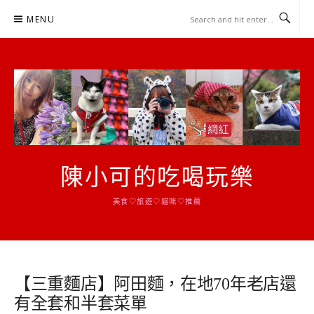
Skip
MENU
to
content
陳小可的吃喝玩樂
美食♡旅遊♡貓咪♡推薦
【三重麵店】阿田麵，在地70年老店還
有全套和半套菜單