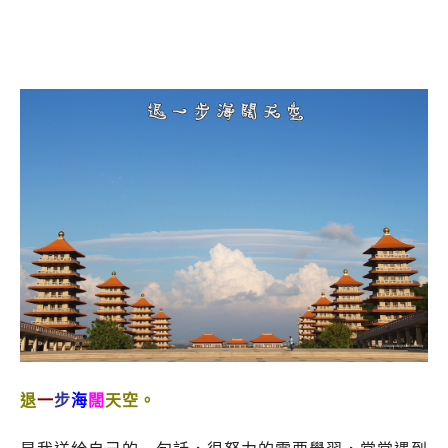
退
一
步
海
闊
天空。