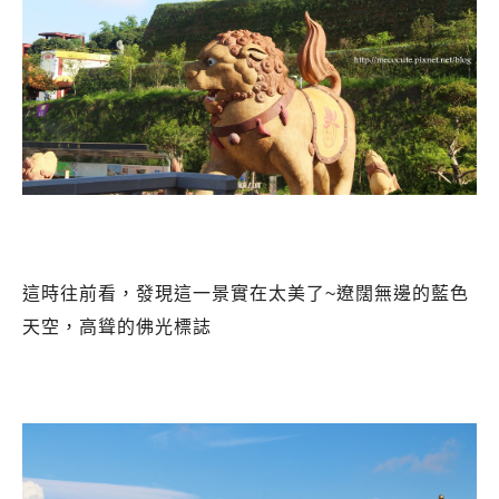
這時往前看，發現這一景實在太美了~遼闊無邊的藍色
天空，高聳的佛光標誌