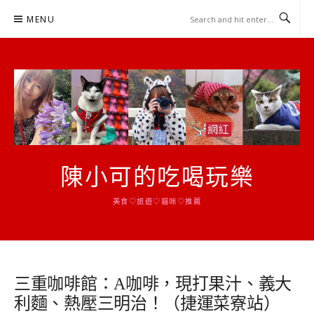
Skip
MENU
to
content
陳小可的吃喝玩樂
美食♡旅遊♡貓咪♡推薦
三重咖啡館：A咖啡，現打果汁、義大
利麵、熱壓三明治！（捷運菜寮站）