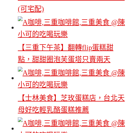
(可宅配)
【三重下午茶】翻轉flip蛋糕甜
點，甜甜圈泡芙蛋塔只賣兩天
【士林美食】芝玫蛋糕店，台北天
母好吃輕乳酪蛋糕推薦