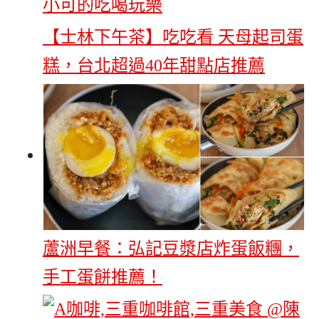
【士林下午茶】吃吃看 天母起司蛋
糕，台北超過40年甜點店推薦
蘆洲早餐：弘記豆漿店炸蛋飯糰，
手工蛋餅推薦！