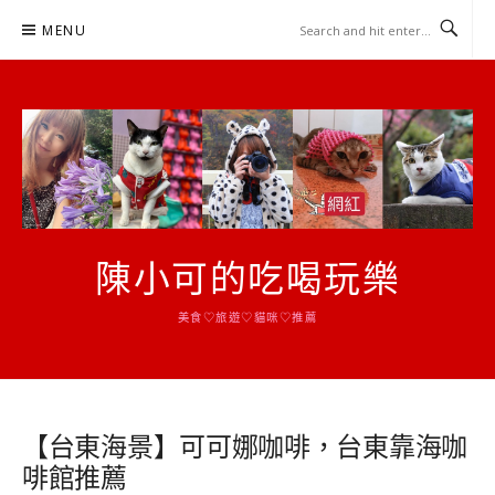
Skip
MENU
to
content
陳小可的吃喝玩樂
美食♡旅遊♡貓咪♡推薦
【台東海景】可可娜咖啡，台東靠海咖
啡館推薦