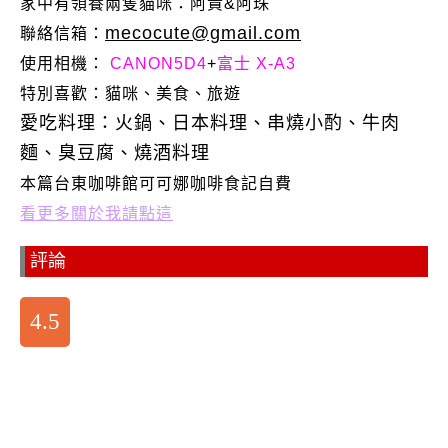
家中有領養兩隻貓咪：阿貴&阿珠
mecocute@gmail.com
聯絡信箱：
使用相機：
CANON5D4
+
富士 X-A3
特別喜歡：
貓咪、美食、旅遊
愛吃料理：火鍋、日本料理、串燒小酌、牛肉
麵、臭豆腐、燒酒料理
本篇台東咖啡館可可娜咖啡食記自費
看更多關於我請點這
評論
4.5