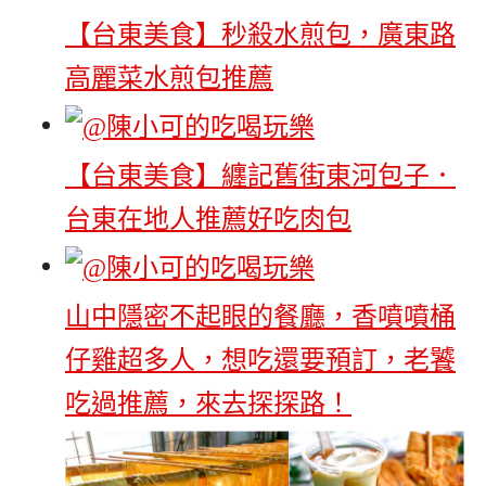
【台東美食】秒殺水煎包，廣東路
高麗菜水煎包推薦
【台東美食】纏記舊街東河包子．
台東在地人推薦好吃肉包
山中隱密不起眼的餐廳，香噴噴桶
仔雞超多人，想吃還要預訂，老饕
吃過推薦，來去探探路！