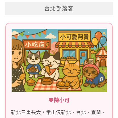
關
台北部落客
鍵
字:
💗陳小可
新北三重長大，常出沒新北、台北、宜蘭、