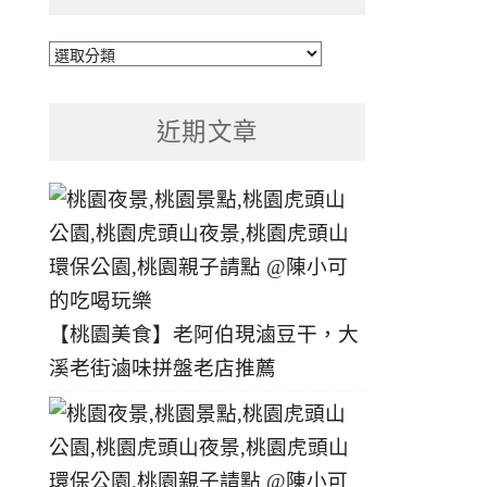
文
章
分
近期文章
類
【桃園美食】老阿伯現滷豆干，大
溪老街滷味拼盤老店推薦