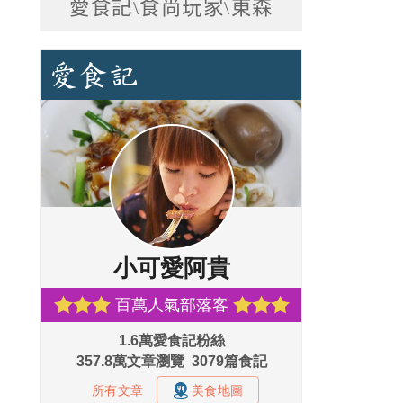
愛食記\食尚玩家\東森