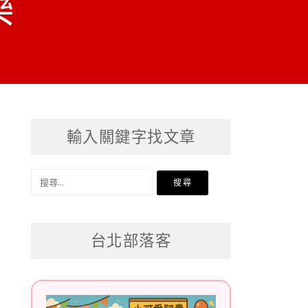
樂
輸入關鍵字找文章
搜
尋
關
台北部落客
鍵
字: