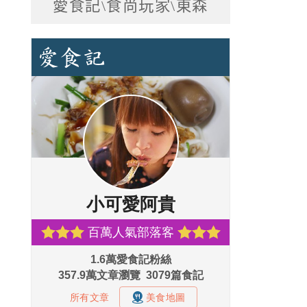
愛食記\食尚玩家\東森