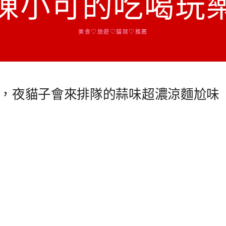
陳小可的吃喝玩
美食♡旅遊♡貓咪♡推薦
，夜貓子會來排隊的蒜味超濃涼麵尬味