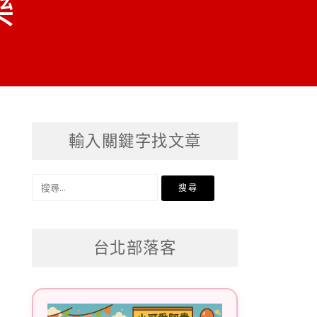
樂
輸入關鍵字找文章
搜
尋
關
台北部落客
鍵
字: