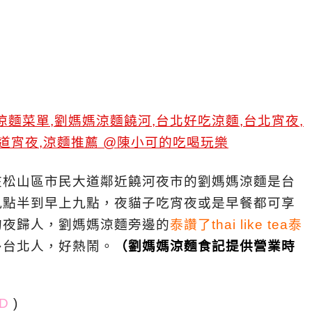
在松山區市民大道鄰近饒河夜市的劉媽媽涼麵是台
九點半到早上九點，夜貓子吃宵夜或是早餐都可享
的夜歸人，劉媽媽涼麵旁邊的
泰讚了thai like tea泰
多台北人，好熱鬧。
（劉媽媽涼麵食記提供營業時
D
)