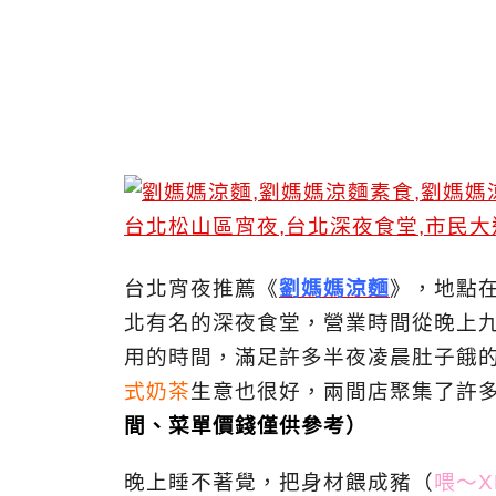
台北宵夜推薦《
劉媽媽涼麵
》，地點
北有名的深夜食堂，營業時間從晚上
用的時間，滿足許多半夜凌晨肚子餓
式奶茶
生意也很好，兩間店聚集了許
間、菜單價錢僅供參考）
晚上睡不著覺，把身材餵成豬（
喂～X