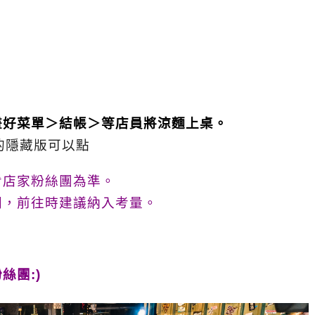
畫好菜單＞結帳＞等店員將涼麵上桌。
的隱藏版可以點
看店家粉絲團為準。
同，前往時建議納入考量。
絲團:)