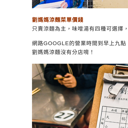
劉媽媽涼麵菜單價錢
只賣涼麵為主，味噌湯有四種可選擇
網路GOOGLE的營業時間到早上九
劉媽媽涼麵沒有分店唷！