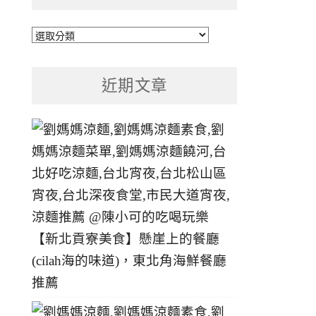
文
章
分
近期文章
類
【新北貢寮美食】懸崖上的餐廳
(cilah海的味道)，東北角海鮮餐廳
推薦