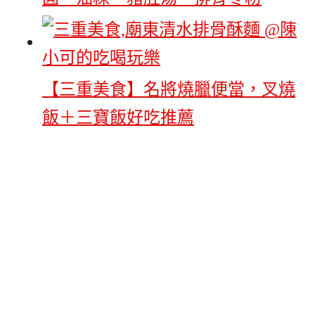
【三重美食】名將燒臘便當，叉燒
飯＋三寶飯好吃推薦