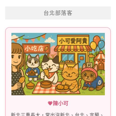
關
台北部落客
鍵
字:
💗陳小可
新北三重長大，常出沒新北、台北、宜蘭、