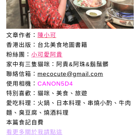
文章作者：
陳小可
香港出版：
台北美食地圖書籍
粉絲團：
小可愛阿貴
家中有三隻貓咪：阿貴&阿珠&鬍鬚髒
聯絡信箱：
mecocute@gmail.com
使用相機：
CANON5D4
特別喜歡：
貓咪、美食、旅遊
愛吃料理：火鍋、日本料理、串燒小酌、牛肉
麵、臭豆腐、燒酒料理
本篇食記自費
看更多關於我請點這