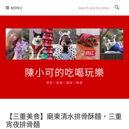
Skip
MENU
to
content
陳小可的吃喝玩樂
美食♡旅遊♡貓咪♡推薦
【三重美食】廟東清水排骨酥麵，三重
宵夜排骨麵