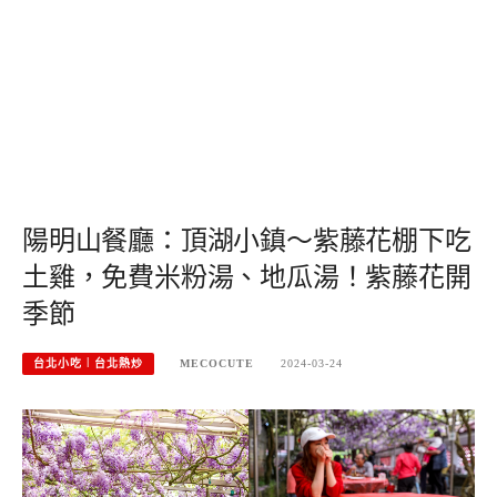
陽明山餐廳：頂湖小鎮～紫藤花棚下吃
土雞，免費米粉湯、地瓜湯！紫藤花開
季節
台北小吃︱台北熱炒
MECOCUTE
2024-03-24