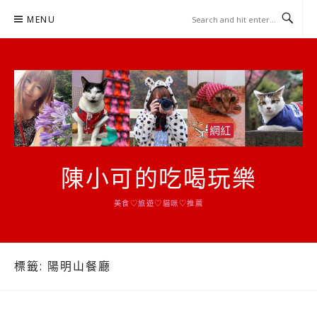
Skip
MENU
to
content
陳小可的吃喝玩樂
美食♡旅遊♡貓咪♡推薦
標籤:
陽明山餐廳