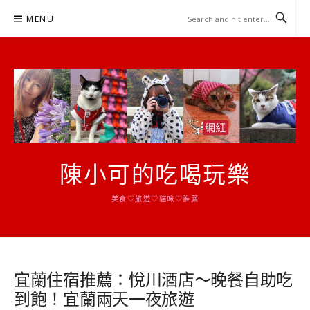
Skip
MENU
to
content
陳小可的吃喝玩樂
美食♡旅遊♡貓咪♡推薦
宜蘭住宿推薦：悅川酒店～晚餐自助吃
到飽！宜蘭兩天一夜旅遊