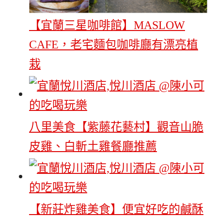
【宜蘭三星咖啡館】MASLOW
CAFE，老宅麵包咖啡廳有漂亮植
栽
八里美食【紫藤花藝村】觀音山脆
皮雞、白斬土雞餐廳推薦
【新莊炸雞美食】便宜好吃的鹹酥