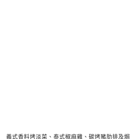
義式香料烤淡菜、泰式椒麻雞、碳烤豬肋排及焗